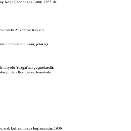
Saray Köyü Çapanoğlu Camii 1765' de
esafedeki Ankara ve Kayseri
alan terminale ulaşım, şehir içi
demiryolu Yozgat'tan geçmektedir.
stasyonları İlçe merkezlerindedir.
 olarak kullanılmaya başlanmıştır. 1936