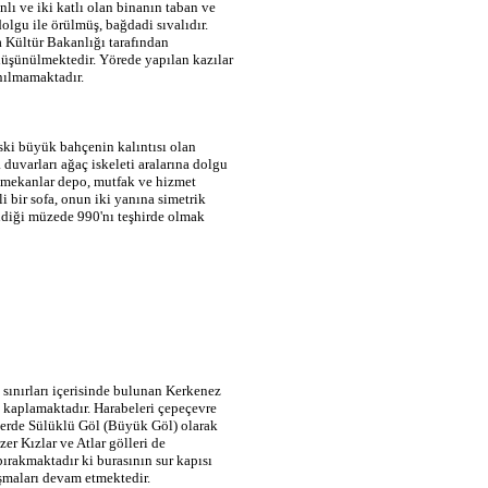
nlı ve iki katlı olan binanın taban ve
dolgu ile örülmüş, bağdadi sıvalıdır.
a Kültür Bakanlığı tarafından
düşünülmektedir. Yörede yapılan kazılar
anılmamaktadır.
ski büyük bahçenin kalıntısı olan
duvarları ağaç iskeleti aralarına dolgu
i mekanlar depo, mutfak ve hizmet
 bir sofa, onun iki yanına simetrik
endiği müzede 990'nı teşhirde olmak
 sınırları içerisinde bulunan Kerkenez
ı kaplamaktadır. Harabeleri çepeçevre
a yerde Sülüklü Göl (Büyük Göl) olarak
er Kızlar ve Atlar gölleri de
bırakmaktadır ki burasının sur kapısı
şmaları devam etmektedir.