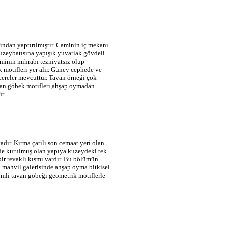
dan yaptırılmıştır. Caminin iç mekanı
 kuzeybatısına yapışık yuvarlak gövdeli
Caminin mihrabı tezniyatsız olup
 motifleri yer alır. Güney cephede ve
ncereler mevcuttur. Tavan örneği çok
uşan göbek motifleri,ahşap oymadan
r.
adır. Kırma çatılı son cemaat yeri olan
nde kurulmuş olan yapıya kuzeydeki tek
bir revaklı kısmı vardır. Bu bölümün
 mahvil galerisinde ahşap oyma bitkisel
çimli tavan göbeği geometrik motiflerle