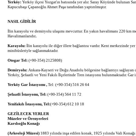
Yerköy:
Yerköy ilçesi Yozgat'ın batısında yer alır. Saray Köyünde bulunan 
Kapucubaşı Çapanoğlu Ahmet Paşa tarafından yaptırılmıştır.
NASIL GİDİLİR
İlin karayolu ve demiryolu ulaşımı mevcuttur. En yakın havalimanı 220 km m
Havalimanlarıdır
.
Karayolu:
İlin karayolu ile diğer illere bağlantısı vardır. Kent merkezinde yer 
minibüsleriyle sağlanmaktadır.
Otogar Tel:
(+90-354) 2125808)
Demiryolu:
Ankara-Kayseri ve Doğu Anadolu bölgesine bağlantıyı sağlayan 
Yerköy, Şefaatli ve Yeni Fakılı İlçelerinde Tren istasyonu bulunmaktadır. Gar i
Yerköy Gar İstasyonu ,
Tel: (+90-354) 516 26 64
Şefaatli İstasyonu, Tel:
(+90-354) 564 11 72
Yenifakılı İstasyonu, Tel:
(+90-354) 612 10 18
GEZİLECEK YERLER
Müzeler ve Örenyerleri
Karslıoğlu Konağı
(Arkeoloji Müzesi)
1883 yılında inşa edilen konak, 1925 yılında Vali Konağı