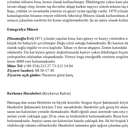
yılından itibaren bina, konut olarak kullanılmıştır. Dikdörtgene yakın kare pla
tavanı ahşap olup, kesme taş duvarlar, ahşap karkas taşıyıcı sistem arasına taş 
Kapı, yüklük ve tavanlarda yörenin en güzel oyma işçiliği vardır. 1979 yılınd
kamulaştırılan binanın restore edilerek Arkeoloji Müzesi olarak kullanılması 
sonucu çıkarılan eserlerin bir kısmı sergilenmektedir. Şu an müze olarak kull
Etnografya Müzesi
(Nizamoğlu Evi)
1871 yılında yapılan bina, batı-güney ve kuzey yönlerden e
küçük bir bahçeyle çevrilmiştir. Doğu yüzü sokağa bakmaktadır. İki katının da 
olarak tuğla örgülü ve sıva kaplıdır. Taban ve duvar ahşaptır. Zemin katındak
odalarıdır. Üst kat kuzey-güney doğrultusunda kareye yakın dikdörtgen biçimli
yerleştirilen odalardan oluşmaktadır. Yöreye özgü etnoğrafik eserlerin sergil
üzere 4000 eser bulunmaktadır.
Müze Tel:
(+90-354) 212 27 73-212 14 94
Ziyaret Saatleri:
08.30-17.30
Ziyarete açık günler:
Pazartesi günü hariç
Kerkenez Harabeleri
(Keykavus Kalesi)
Hattuşaş dan sonra Hititlerin en büyük kentidir. Sorgun ilçesi Şahmuratlı köyü
Harabeleri Şahmuratlı köyüne 5 km. mesafededir. Harabeler çok geniş bir alan
saran sur kalıntıları yerinde durmaktadır. Hafif eğimli arazi üzerinde tam ort
anılan yerde yaklaşık çapı 20 m. olan su birikintileri bulunmaktadır. Buna benz
bulunmaktadır. Araziyi saran sur kalıntıları batıda yaklaşık 4m. lik bir boşluk 
olabileceği tahmin edilmektedir. Harabeleri tamamen gün ışığına çıkarma çalı