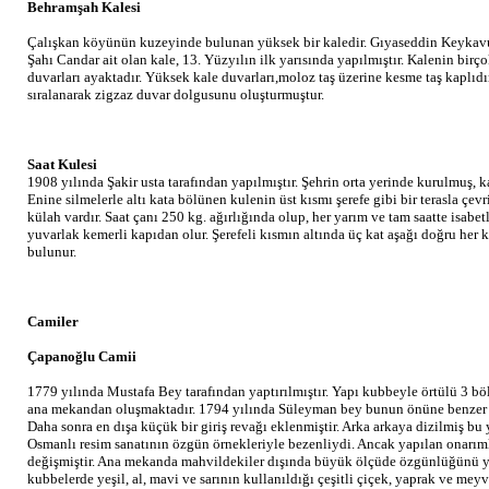
Behramşah Kalesi
Çalışkan köyünün kuzeyinde bulunan yüksek bir kaledir. Gıyaseddin Keyka
Şahı Candar ait olan kale, 13. Yüzyılın ilk yarısında yapılmıştır. Kalenin birç
duvarları ayaktadır. Yüksek kale duvarları,moloz taş üzerine kesme taş kaplıdır
sıralanarak zigzaz duvar dolgusunu oluşturmuştur.
Saat Kulesi
1908 yılında Şakir usta tarafından yapılmıştır. Şehrin orta yerinde kurulmuş, k
Enine silmelerle altı kata bölünen kulenin üst kısmı şerefe gibi bir terasla çevr
külah vardır. Saat çanı 250 kg. ağırlığında olup, her yarım ve tam saatte isabet
yuvarlak kemerli kapıdan olur. Şerefeli kısmın altında üç kat aşağı doğru her 
bulunur.
Camiler
Çapanoğlu Camii
1779 yılında Mustafa Bey tarafından yaptırılmıştır. Yapı kubbeyle örtülü 3 böl
ana mekandan oluşmaktadır. 1794 yılında Süleyman bey bunun önüne benzer pl
Daha sonra en dışa küçük bir giriş revağı eklenmiştir. Arka arkaya dizilmiş 
Osmanlı resim sanatının özgün örnekleriyle bezenliydi. Ancak yapılan onarım
değişmiştir. Ana mekanda mahvildekiler dışında büyük ölçüde özgünlüğünü yi
kubbelerde yeşil, al, mavi ve sarının kullanıldığı çeşitli çiçek, yaprak ve meyve