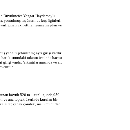
ılan Büyüknefes Yozgat-Haydarbeyli
rı, yontulmuş taş üzerinde kuş figürleri,
in varlığına hükmettiren geniş meydan ve
er altı şehrinin üç ayrı girişi vardır.
n batı kısmındaki odanın üstünde bacası
girişi vardır. Yıkıntılar arasında ve alt
evcuttur.
ulunan höyük 520 m. uzunluğunda,950
en ve ana toprak üzerinde kurulan bir
keletler, çanak çömlek, süslü mühürler,