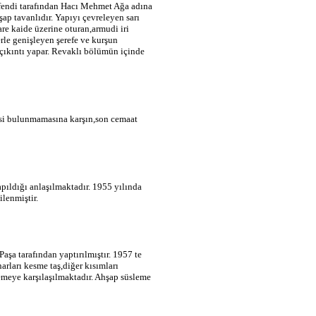
fendi tarafından Hacı Mehmet Ağa adına
ap tavanlıdır. Yapıyı çevreleyen sarı
e kaide üzerine oturan,armudi iri
rle genişleyen şerefe ve kurşun
 çıkıntı yapar. Revaklı bölümün içinde
besi bulunmamasına karşın,son cemaat
pıldığı anlaşılmaktadır. 1955 yılında
lenmiştir.
a tarafından yaptırılmıştır. 1957 te
narları kesme taş,diğer kısımları
lemeye karşılaşılmaktadır. Ahşap süsleme