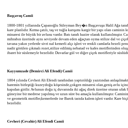
Başçavuş Camii
1800-1801 yıllarında Çapanoğlu Süleyman Bey�n Başçavuşu Halil Ağa tarafın
kare planlıdır. Kırma çatılı, taş ve tuğla karışımı kargir bir yapı olan caminin
minaresi ile büyük bir avlusu vardır. Batı tarafı hazire olarak kullanılmıştır. 
mihrabın üzerinde aynı seviyede devam eden ağaçtan oyma stilize dal ve çiçek
tavana yakın yerlerde sivri nal kemerli alçı işleri ve renkli camlarla bezeli pe
nadir görülen çıkmalı rozet,stilize edilmiş nebatad ve kafes motiflerinden ol
ibaret bir süslemeyle bezelidir. Duvarlar gül ve diğer çiçek motifleriyle süslüdü
Kayyumzade (Demirci Ali Efendi) Camii
1804 yılında Cevheri Ali Efendi tarafından yaptırıldığı yazıtından anlaşılmakt
haremin birleştiği kuzeydoğu köşesinde,çokgen minaresi olan,geniş avlu içi
kapıdan girilir. Avlunun doğu iç duvarında iki ağaç direk üzerine oturan ufak 
güneyine bir medrese yapılmış ve uzun süre bu amaçla kullanılmıştır. Caminin
ve geometrik motifler,kemerlerde ise Barok tarzda kalem işleri vardır. Kare bi
bezelidir.
Cevheri (Cevahir) Ali Efendi Camii