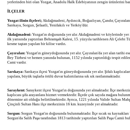
yerlerinden biri olan Yozgat, Anadolu Halk Edebiyatının zengin ürünlerini ba
İLÇELER
Yozgat ilinin ilçeleri;
Akdağmadeni, Aydıncık, Boğazlıyan, Çandır, Çayıralan,
Sarıkaya, Sorgun, Şefaatli, Yenifakılı ve Yerköy'dür.
Akdağmadeni:
Yozgat'ın doğusunda yer alır. Akdağmadeni ve köylerinde yer al
ilk yarısında yaptırılan Behramşah Kalesi, 15. yüzyıla tarihlenen Ali Çelebi 
kesme taştan yapılan bir kilise vardır
.
Çayıralan:
Yozgat'ın güneydoğusunda yer alır. Çayıralan'da yer alan tarihi es
Bey Türbesi ve hemen yanında bulunan, 1152 yılında yaptırıldığı tespit edi
Cami vardır.
Sarıkaya:
Sarıkaya ilçesi Yozgat'ın güneydoğusunda yer alır. Şifalı kaplıcaları
yapılara, büyük taşlarla örülü duvar kalıntılarına sık sık rastlanmaktadır.
Saraykent:
Saraykent ilçesi Yozgat'ın doğusunda yer almaktadır. İlçe merkez
kaplıcası şifa arayanlara hizmet vermektedir. İlçede çok sayıda mağara bulun
dönemine ait olduğu belirtilmektedir. Ayrıca, 1221 yılında Valide Sultan Mahp
Çinçinli Sultan Hanı ilçe merkezinin 16 km. kuzeyinde yer almaktadır.
Sorgun:
Sorgun Yozgat'ın doğusunda bulunmaktadır. İlçe sıcak su kaynakları 
Sorgun'da Salih Paşa tarafından 1813 tarihinde yaptırılan Salih Paşa Camii bu