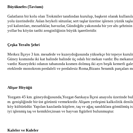
Büyüknefes (Tavium)
Galatların bir kolu olan Trokmiler tarafından kurulup, başkent olarak kullan
yolu üzerindedir. Aslan heykeli sütunlar, sert taşlar üzerine işlenen yüzük taşla
yol kalıntıları, mezarlıklar, havuzlar, Gündoğdu yakınında bir yer altı şehrin
yollar bu köyün tarihi zenginliğinin büyük işaretleridir.
Çeşka Yeraltı Şehri
Merkez İlçeye 3 km. mesafede ve kuzeydoğusunda yüksekçe bir tepeye kurulmuş y
Güney kısmında iki kat halinde halinde üç odalı bir mekan vardır. Bu mekanı
vardır. Kuzeydeki odanın tabanında kısmen dolmuş iki ayrı beşik kemerli galeri 
eteklerde monokrom perdaleli ve perdalesiz Roma,Bizans Seramik parçaları m
Alişar Höyüğü
Yozgatn 45 km. güneydoğusunda,Yozgat-Sarıkaya İlçesi anayolu üzerinde b
m. genişliğinde bir üst görüntü vermektedir. Alişarn yerleşimi kalkolitik denil
köy kültürüdür. Yapılan kazılarda küplere, taş ve ağaç sandıklara gömülmüş is
iyi işlenmiş taş ve kemikler,insan ve hayvan figürleri bulunmuştur.
Kaleler ve Kuleler