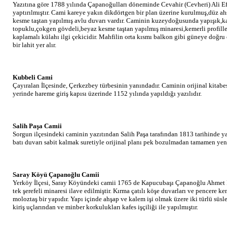
Yazıtına göre 1788 yılında Çapanoğulları döneminde Cevahir (Cevheri) Ali E
yaptırılmıştır. Cami kareye yakın dikdörtgen bir plan üzerine kurulmuş,düz ahş
kesme taştan yapılmış avlu duvarı vardır. Caminin kuzeydoğusunda yapışık,kar
topuklu,çokgen gövdeli,beyaz kesme taştan yapılmış minaresi,kemerli profille
kaplamalı külahı ilgi çekicidir. Mahfilin orta kısmı balkon gibi güneye doğru
bir lahit yer alır.
Kubbeli Cami
Çayıralan İlçesinde, Çerkezbey türbesinin yanındadır. Caminin orijinal kita
yerinde hareme giriş kapısı üzerinde 1152 yılında yapıldığı yazılıdır.
Salih Paşa Camii
Sorgun ilçesindeki caminin yazıtından Salih Paşa tarafından 1813 tarihinde ya
batı duvarı sabit kalmak suretiyle orijinal planı pek bozulmadan tamamen yeni
Saray Köyü Çapanoğlu Camii
Yerköy İlçesi, Saray Köyündeki camii 1765 de Kapucubaşı Çapanoğlu Ahmet Paş
tek şerefeli minaresi ilave edilmiştir. Kırma çatılı köşe duvarları ve pencere ke
moloztaş bir yapıdır. Yapı içinde ahşap ve kalem işi olmak üzere iki türlü süs
kiriş uçlarından ve minber korkulukları kafes işçiliği ile yapılmıştır.