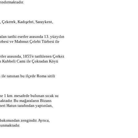
rındırmaktadır.
 Çekerek, Kadışehri, Saraykent,
an tarihi eserler arasında 13. yüzyılın
Türbesi ve Mahmut Çelebi Türbesi ile
erler arasında, 1855'e tarihlenen Çerkez
len Kubbeli Cami ile Çokradan Köyü
 ile tanınan bu ilçede Roma sitili
ine 1 km. mesafede bulunan sıcak su
maktadır. Bu mağaraların Bizans
eri Hatun tarafından yaptırılan,
bakımından zengindir. Ayrıca,
lunmaktadır.