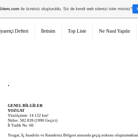
Sitem.com
ile ücretsiz oluşturuldu. Siz de kendi web sitenizi ister misiniz?
iyaretçi Defteri
İletisim
Top Liste
Ne Nasıl Yapılır
.
GENEL BİLGİLER
YOZGAT
Yüzölçümü: 14.132 km²
Nüfus: 582.839 (1990 Geçici)
İl Trafik No: 66
Yozgat, İç Anadolu ve Karadeniz Bölgesi arasında geçiş noktası oluşturmaktad