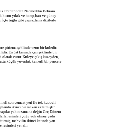
vus emirlerinden Necmeddin Behram
ok kısmı yıkık ve harap,batı ve güney
. İçte tuğla gibi çaprazlama dizilerle
are pirizma şeklinde uzun bir kuledir.
ilidir. En üst kısımda çan şeklinde bir
li olarak vurur. Kuleye çıkış kuzeyden,
katta küçük yuvarlak kemerli bir pencere
meli son cemaat yeri ile tek kubbeli
anda ikinci bir mekan ekletmiştir.
bu yapılar yakın zamana değin Geç Dönem
larla resimleri çoğu yok olmuş yada
tirmiş, mahvilin ikinci katında yan
 resimleri yer alır.