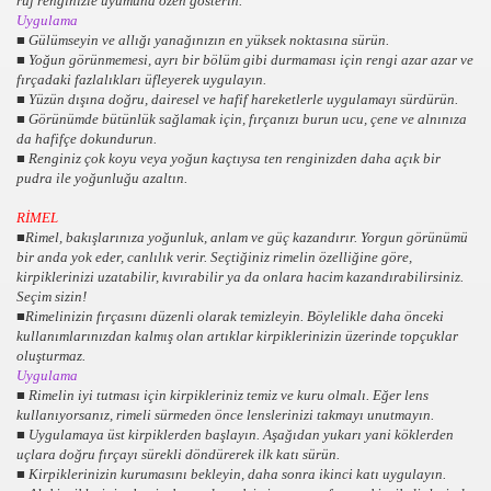
ruj renginizle uyumuna özen gösterin.
Uygulama
■ Gülümseyin ve allığı yanağınızın en yüksek noktasına sürün.
■ Yoğun görünmemesi, ayrı bir bölüm gibi durmaması için rengi azar azar ve
fırçadaki fazlalıkları üfleyerek uygulayın.
■ Yüzün dışına doğru, dairesel ve hafif hareketlerle uygulamayı sürdürün.
■ Görünümde bütünlük sağlamak için, fırçanızı burun ucu, çene ve alnınıza
da hafifçe dokundurun.
■ Renginiz çok koyu veya yoğun kaçtıysa ten renginizden daha açık bir
pudra ile yoğunluğu azaltın.
RİMEL
■Rimel, bakışlarınıza yoğunluk, anlam ve güç kazandırır. Yorgun görünümü
bir anda yok eder, canlılık verir. Seçtiğiniz rimelin özelliğine göre,
kirpiklerinizi uzatabilir, kıvırabilir ya da onlara hacim kazandırabilirsiniz.
Seçim sizin!
■Rimelinizin fırçasını düzenli olarak temizleyin. Böylelikle daha önceki
kullanımlarınızdan kalmış olan artıklar kirpiklerinizin üzerinde topçuklar
oluşturmaz.
Uygulama
■ Rimelin iyi tutması için kirpikleriniz temiz ve kuru olmalı. Eğer lens
kullanıyorsanız, rimeli sürmeden önce lenslerinizi takmayı unutmayın.
■ Uygulamaya üst kirpiklerden başlayın. Aşağıdan yukarı yani köklerden
uçlara doğru fırçayı sürekli döndürerek ilk katı sürün.
■ Kirpiklerinizin kurumasını bekleyin, daha sonra ikinci katı uygulayın.