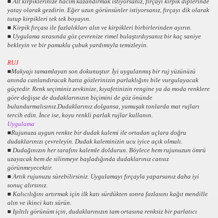
■ Alt kirpiklerinize hacim kazandırmak istiyorsanız, fırçayı kirpik diplerinde
yatay olarak gezdirin. Eğer uzun görünsünler istiyorsanız, fırçayı dik olarak
tutup kirpikleri tek tek boyayın.
■ Kirpik fırçası ile fazlalıkları alın ve kirpikleri birbirlerinden ayırın.
■ Uygulama sırasında göz çevrenize rimel bulaştırdıysanız bir kaç saniye
bekleyin ve bir pamuklu çubuk yardımıyla temizleyin.
RUJ
■Makyajı tamamlayan son dokunuştur. İyi uygulanmış bir ruj yüzünüzü
anında canlandıracak hatta gözlerinizin parlaklığını bile vurgulayacak
güçtedir. Renk seçiminiz zevkinize, kıyafetinizin rengine ya da moda renklere
göre değişse de dudaklarınızın biçimini de göz önünde
bulundurmalısınız.Dudaklarınız dolgunsa, yumuşak tonlarda mat rujları
tercih edin. İnce ise, koyu renkli parlak rujlar kullanın.
Uygulama
■Rujunuza uygun renkte bir dudak kalemi ile ortadan uçlara doğru
dudaklarınızı çevreleyin. Dudak kaleminizin ucu iyice açık olmalı.
■ Dudağınızın her tarafını kalemle doldurun. Böylece hem rujunuzun ömrü
uzayacak hem de silinmeye başladığında dudaklarınız cansız
görünmeyecektir.
■ Artık rujunuzu sürebilirsiniz. Uygulamayı fırçayla yaparsanız daha iyi
sonuç alırsınız.
■ Kalıcılığını artırmak için ilk katı sürdükten sonra fazlasını kağıt mendille
alın ve ikinci katı sürün.
■ Işıltılı görünüm için, dudaklarınızın tam ortasına renksiz bir parlatıcı