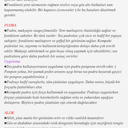
■Fondöteni yeni sürmenize rağmen sivilce veya göz altı halkaları tam
kapanmamış olabilir. Bir kapatıcı (concealer ) ile bu hataları düzeltmek
gerekir.
PUDRA
■Pudra, makyajın vazgeçilmezidir. Teni matlaştırır, bütünlüğü sağlar ve
fondöteni sabitler. İki türü vardır: Toz pudralar, çok ince ve hafif bir yapıya
sahiptir; fondöteni matlaştırır ve şeffaf bir görünüm sağlar. Kompakt
pudralar ise, taşınma ve kullanım kolaylığından dolayı daha çok tercih
edilir. Makyajı sabitlemek ve gün boyu rötuş yapmak için idealdirler; toz
pudralara göre daha pudralı bir sonuç verirler.
Uygulama
ERİ,KLİP RESİMLERİ
■Toz pudra kullanıyorsanız uygulama için pudra ponponu tercih edin. (
Ponpon yoksa, bir pamuk pedin arasını açıp biraz toz pudra koyarak geçici
bir ponpon yapabilirsiniz. )
■Pudrayı hafif vuruşlarla, tüm yüzünüze uygulayın. Daha sonra, büyük bir
fırçayla fazlalıkları alın.
■Kompakt pudra için fırça kullanmak en uygunudur. Pudrayı uygularken
fırçayı yüzünüzde hızlı hareketlerle sağdan sola ve yukarıdan aşağıya
dolaştırın. Böylece pudra yüzünüze eşit olarak dağılacaktır.
ALLIK
■Allık, yüze mutlu bir görünüm verir ve cilde canlılık kazandırır.
■Göz ve dudaklar arasındaki renk dengesini koruduğu için seçtiğiniz rengin