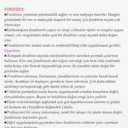
FONDÖTEN
■Fondöten, yüzünüze pürüzsüzlük sağlar ve onu makyaja hazırlar. Düzgün
görünümlü bir ten ve makyajda başarılı bir sonuç için fondöten seçimi çok
önem taşır.
■Kullandığınız fondötenin yapısı ve rengi cildinizin tipine ve rengine uygun
olmalı; cilt renginizden daha açık bir fondöten rengi seçmek daha doğru
olur.
■Fondötenin her zaman temiz ve nemlendirilmiş cilde uygulanması gerekir.
ZLER
Uygulama
■ Kompakt fondöten dışında tüm fondötenleri sürerken parmak uçlarınızı
kullanın. Elin ısısı fondötenin akıcılığını artırdığı için hem cilde yedirmek
daha kolay olur hem de dayanıklılığı artar. En önemlisi daha doğal bir
görünüm sağlar.
■ Fondöteni alnınıza, burnunuza, yanaklarınıza ve çenenize benek benek
sürün. Az miktar ile başlayın, gerekirse ilave edersiniz. Çok fazla miktar,
sürülmeyi zorlaştıracağı gibi maske etkisi de yaratır.
■Cildinize parmaklarınızla basınç uygulayarak ortadan kenarlara doğru
tüm yüzünüze yayın. Boyun ve kulaklara doğru rengi iyice yedirin.
■Yüzde renk bütünlüğü sağlamak için göz kapaklarınızın üzerine ve gözün
alt kısmına da ( kirpiklere değmeden ) sürün.
R,KOMEDİ,
■Profesyonel bir sonuç istiyorsanız, nemli bir sünger ile yüzün dışına doğru
fondötenin üzerinden geçin.
■Diğer uygulamalara geçmeden önce fondötenin cildinize iyice oturması
için bir süre bekleyin.