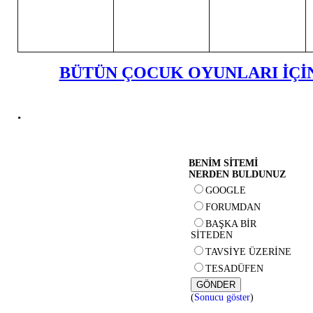
BÜTÜN ÇOCUK OYUNLARI İÇİN
.
BENİM SİTEMİ
NERDEN BULDUNUZ
GOOGLE
FORUMDAN
BAŞKA BİR
SİTEDEN
TAVSİYE ÜZERİNE
TESADÜFEN
(
Sonucu göster
)