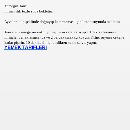
Yemeğin Tarifi
Pirinci ılık tuzlu suda bekletin.
Ayvaları küp şeklinde doğrayıp kararmaması için limon suyunda bekletin.
Tencerede margarini eritin, pirinç ve ayvaları koyup 10 dakika kavurun.
Pirinçler berraklaşınca tuz ve 2 bardak sıcak su koyun. Pirinç suyunu çekene
kadar pişirin. 10 dakika dinlendirdikten sonra servis yapın.
YEMEK TARİFLERİ
ZLER
R,KOMEDİ,