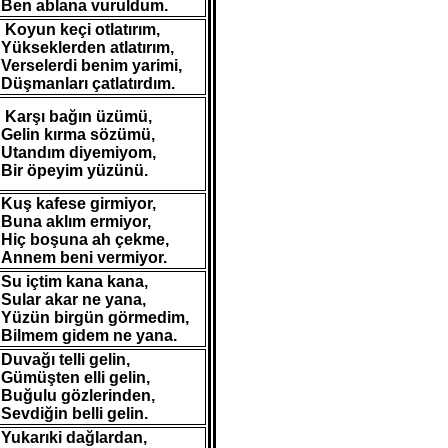
Ben ablana vuruldum.
Koyun keçi otlatırım,
Yükseklerden atlatırım,
Verselerdi benim yarimi,
Düşmanları çatlatırdım.
Karşı bağın üzümü,
Gelin kırma sözümü,
Utandım diyemiyom,
Bir öpeyim yüzünü.
Kuş kafese girmiyor,
Buna aklım ermiyor,
Hiç boşuna ah çekme,
Annem beni vermiyor.
Su içtim kana kana,
Sular akar ne yana,
Yüzün birgün görmedim,
Bilmem gidem ne yana.
Duvağı telli gelin,
Gümüşten elli gelin,
Buğulu gözlerinden,
Sevdiğin belli gelin.
Yukarıki dağlardan,