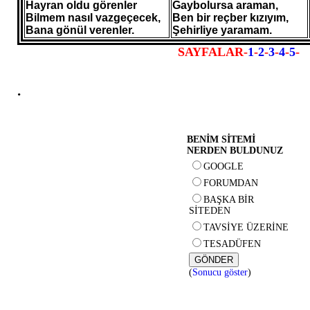
Hayran oldu görenler
Gaybolursa araman,
Bilmem nasıl vazgeçecek,
Ben bir reçber kızıyım,
Bana gönül verenler.
Şehirliye yaramam.
SAYFALAR-
1
-
2
-
3
-
4
-
5
-
.
BENİM SİTEMİ
NERDEN BULDUNUZ
GOOGLE
FORUMDAN
BAŞKA BİR
SİTEDEN
TAVSİYE ÜZERİNE
TESADÜFEN
(
Sonucu göster
)