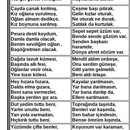
Çayda çanak kırılmış,
Çeşme başı pıtırak,
Kız oğlana vurulmuş,
Gelin kızlar oturak,
Oğlan almam dedikçe,
Ne oturak ne durak,
Kız boynuna sarılmış.
Satılak da kurtulak.
Sepet sepet üzüm var,
Pınara desti koydum,
Bende sende gözüm var,
Damla damla olacak,
Senden başkası
Benim sevdiğim oğlan ,
haramdır,
Başöğretmen olacak.
Dünya ahret sözüm var.
Dağda tavuk kümesi,
Mendil aldım onbeşe,
Başında allı fesi,
Onu serdim güneşe,
Oğlanlar vezir olsa,
Gitti yarim gelmeldi,
Yine kızın kölesi.
Beni aldı telaşe.
Hey hızara hızara,
Kayalar yarılmasın,
Dalda elma gızara,
Yar bana darılmasın,
Beni sana vermezler,
Yar bana darılıp da,
Başka yerden gız ara.
Ellere sarılmasın.
Dut yedim tuttu beni,
Toprağında taşında,
Yarim unuttu beni,
Benleri var kaşında,
Yarı yola varmadan,
Sen bahar içindesin,
Hıçkırık tuttu beni.
Bense ömrüm kışında.
Yüzümde çifte benler,
Koyunum var karaman,