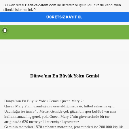
Bu web sitesi
Bedava-Sitem.com
ile ücretsiz oluşturuldu. Siz de kendi web
sitenizi ister misiniz?
ÜCRETSIZ KAYIT OL
Dünya’nın En Büyük Yolcu Gemisi
Dünya’nın En Büyük Yolcu Gemisi Queen Mary 2:
Queen Mary 2′nin uzunluğunu esas aldığınızda üç futbol sahasına eşit.
Uzunluğu ise tam 345 Metre. Gemide çok güzel bir spor kulübü var ama
kullanmanıza hiç gerek yok, Queen Mary 2’nin güvertesinde bir tur
attığınızda 620 metre yol kat etmiş oluyorsunuz
Geminin motorları 1570 arabanın motoruna, jeneratörleri ise 200.000 kişilik