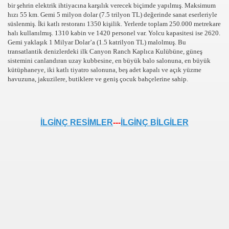
bir şehrin elektrik ihtiyacına karşılık verecek biçimde yapılmış. Maksimum
hızı 55 km. Gemi 5 milyon dolar (7.5 trilyon TL) değerinde sanat eserleriyle
süslenmiş. İki katlı restoranı 1350 kişilik. Yerlerde toplam 250.000 metrekare
halı kullanılmış. 1310 kabin ve 1420 personel var. Yolcu kapasitesi ise 2620.
Gemi yaklaşık 1 Milyar Dolar’a (1.5 katrilyon TL) malolmuş. Bu
transatlantik denizlerdeki ilk Canyon Ranch Kaplıca Kulübüne, güneş
sistemini canlandıran uzay kubbesine, en büyük balo salonuna
, en büyük
kütüphaneye, iki katlı tiyatro salonuna, beş adet kapalı ve açık yüzme
havuzuna, jakuzilere, butiklere ve geniş çocuk bahçelerine sahip.
ZLER
İLGİNÇ RESİMLER
---
İLGİNÇ BİLGİLER
R,KOMEDİ,