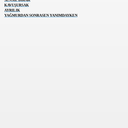
KAVUŞURSAK
AYRILIK
YAĞMURDAN SONRA
SEN YANIMDAYKEN
ZLER
R,KOMEDİ,