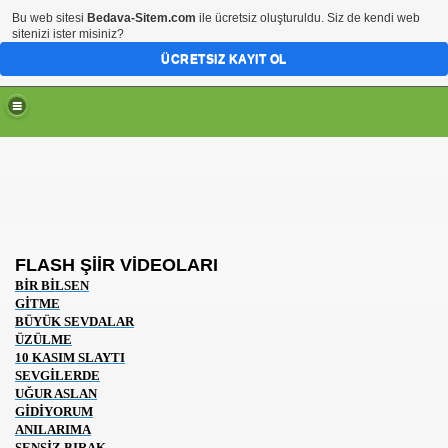
Bu web sitesi
Bedava-Sitem.com
ile ücretsiz oluşturuldu. Siz de kendi web
sitenizi ister misiniz?
ÜCRETSIZ KAYIT OL
FLASH ŞİİR VİDEOLARI
BİR BİLSEN
GİTME
BÜYÜK SEVDALAR
ÜZÜLME
10 KASIM SLAYTI
SEVGİLERDE
UĞUR ASLAN
GİDİYORUM
ANILARIMA
SENSİZ BIRAK